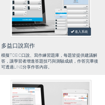
進入系統
多益口說寫作
模擬TOEIC口說、寫作練習題庫，每題皆提供建議解
答，讓學習者增進答題技巧與測驗成績，作答完畢後
可透過LINE分享作答內容。