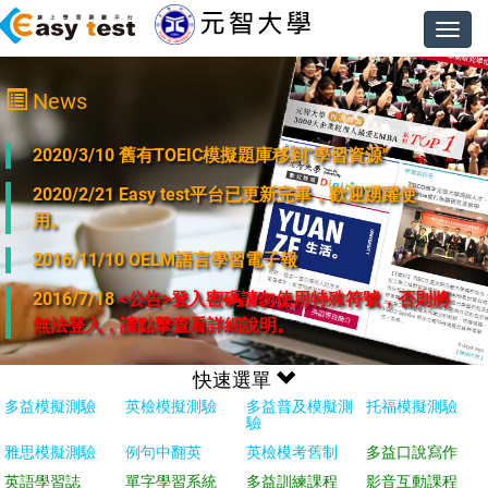
Toggl
navig
News
2020/3/10 舊有TOEIC模擬題庫移到"學習資源"
2020/2/21 Easy test平台已更新完畢，歡迎踴躍使
用。
2016/11/10 OELM語言學習電子報
2016/7/18
<公告>登入密碼請勿使用特殊符號，否則將
無法登入，請點擊查看詳細說明。
快速選單
多益模擬測驗
英檢模擬測驗
多益普及模擬測
托福模擬測驗
驗
雅思模擬測驗
例句中翻英
英檢模考舊制
多益口說寫作
英語學習誌
單字學習系統
多益訓練課程
影音互動課程